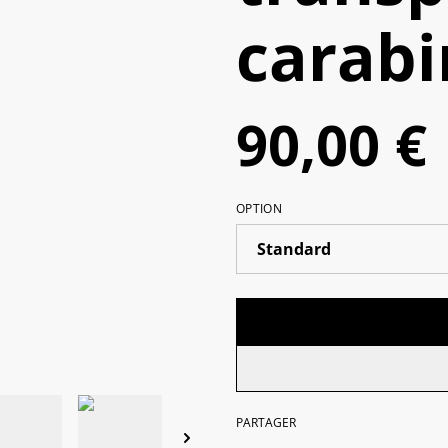
carabi
90,00 €
OPTION
PARTAGER