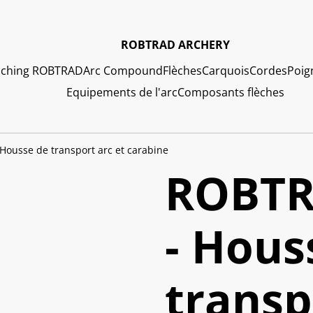
ROBTRAD ARCHERY
ching ROBTRAD
Arc Compound
Flèches
Carquois
Cordes
Poig
Equipements de l'arc
Composants flèches
ousse de transport arc et carabine
ROBTR
- Hous
transp