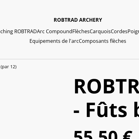
ROBTRAD ARCHERY
ching ROBTRAD
Arc Compound
Flèches
Carquois
Cordes
Poig
Equipements de l'arc
Composants flèches
(par 12)
ROBTR
- Fûts 
55,50 €