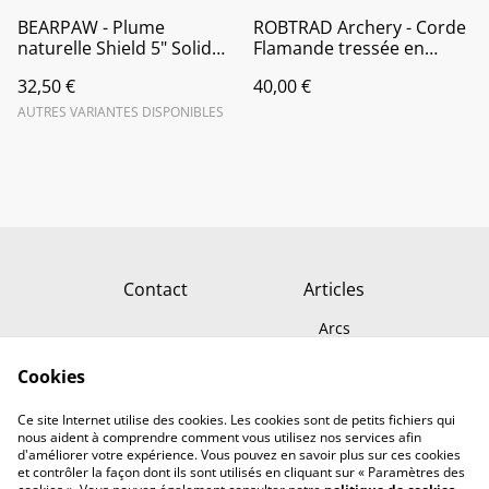
BEARPAW - Plume
ROBTRAD Archery - Corde
naturelle Shield 5" Solid
Flamande tressée en
(Par 50)
Spectra 652 Standard
32,50 €
40,00 €
AUTRES VARIANTES DISPONIBLES
Contact
Articles
Arcs
Carquois
Cookies
Flèches
Conditions générales
Politique de
Ce site Internet utilise des cookies. Les cookies sont de petits fichiers qui
confidentialité
nous aident à comprendre comment vous utilisez nos services afin
d'améliorer votre expérience. Vous pouvez en savoir plus sur ces cookies
et contrôler la façon dont ils sont utilisés en cliquant sur « Paramètres des